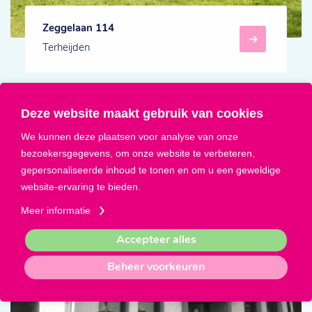
Zeggelaan 114
Terheijden
Direct beschikbaar
Deze website maakt gebruik van cookies
We kunnen deze plaatsen voor analyse van onze
bezoekersgegevens, om onze website te verbeteren,
gepersonaliseerde inhoud te tonen en om u een geweldige
website-ervaring te bieden.
Meer informatie
Accepteer alles
Beheer voorkeuren