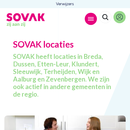
Verwijzers
Zoeken naar
SOVAK
locaties

SOVAK heeft locaties in Breda,
Dussen, Etten-Leur, Klundert,
Sleeuwijk, Terheijden, Wijk en
Anderen zochten ook
Aalburg en Zevenbergen. We zijn
ook actief in andere gemeenten in
Wonen
Dagbesteding
de regio.
Behandelingen
Contact