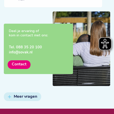
Deel je ervaring of
kom in contact met ons:
Tel.
088 35 20 100
info@sovak.nl
Contact
Meer vragen