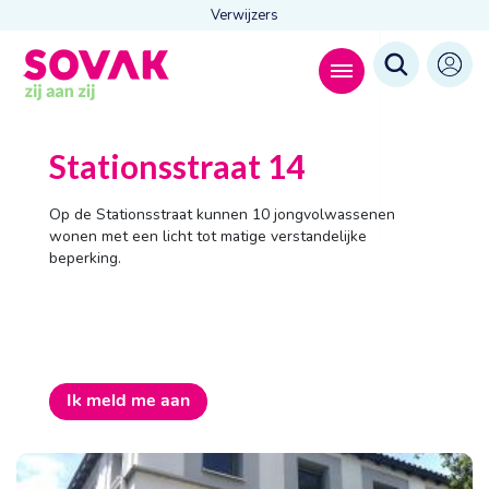
Verwijzers
Zoeken naar
Stationsstraat 14

Op de Stationsstraat kunnen 10 jongvolwassenen
wonen met een licht tot matige verstandelijke
beperking.
Anderen zochten ook
Wonen
Dagbesteding
Behandelingen
Contact
Ik meld me aan