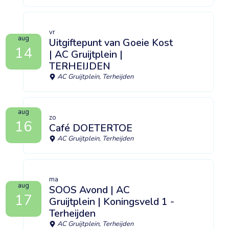
vr
aug
Uitgiftepunt van Goeie Kost
14
| AC Gruijtplein |
TERHEIJDEN
AC Gruijtplein, Terheijden
aug
zo
16
Café DOETERTOE
AC Gruijtplein, Terheijden
ma
aug
SOOS Avond | AC
17
Gruijtplein | Koningsveld 1 -
Terheijden
AC Gruijtplein, Terheijden