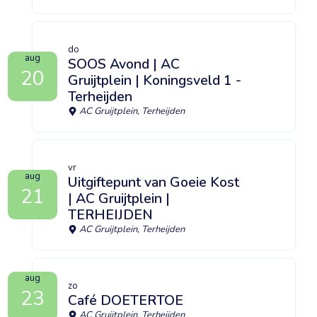
do
aug
SOOS Avond | AC
20
Gruijtplein | Koningsveld 1 -
Terheijden
AC Gruijtplein, Terheijden
vr
aug
Uitgiftepunt van Goeie Kost
21
| AC Gruijtplein |
TERHEIJDEN
AC Gruijtplein, Terheijden
aug
zo
23
Café DOETERTOE
AC Gruijtplein, Terheijden