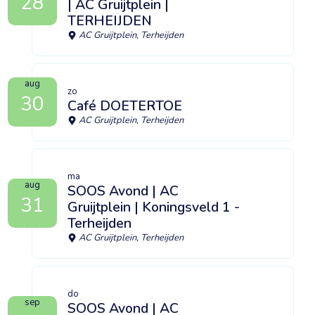
28
| AC Gruijtplein |
TERHEIJDEN
AC Gruijtplein, Terheijden
aug
zo
30
Café DOETERTOE
AC Gruijtplein, Terheijden
ma
aug
SOOS Avond | AC
31
Gruijtplein | Koningsveld 1 -
Terheijden
AC Gruijtplein, Terheijden
do
sep
SOOS Avond | AC