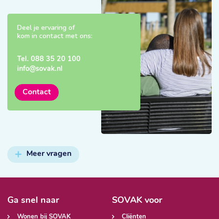
Deel je ervaring of
kom in contact met ons:
Tel.
088 35 20 100
info@sovak.nl
Contact
Meer vragen
Ga snel naar
SOVAK voor
Wonen bij SOVAK
Cliënten