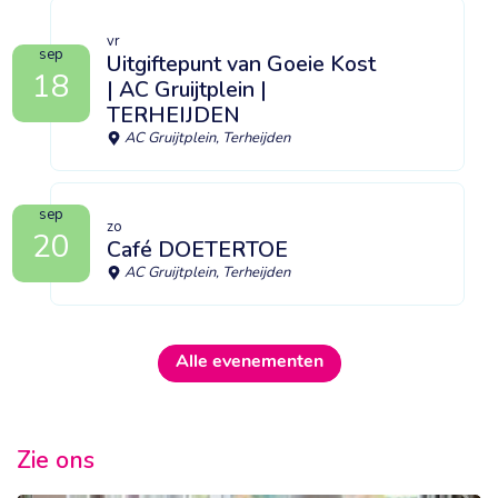
vr
sep
Uitgiftepunt van Goeie Kost
18
| AC Gruijtplein |
TERHEIJDEN
AC Gruijtplein, Terheijden
sep
zo
20
Café DOETERTOE
AC Gruijtplein, Terheijden
Alle evenementen
Zie ons