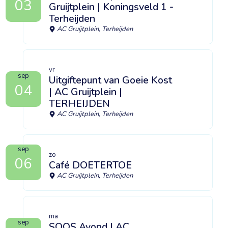
03
Gruijtplein | Koningsveld 1 -
Terheijden
AC Gruijtplein, Terheijden
vr
sep
Uitgiftepunt van Goeie Kost
04
| AC Gruijtplein |
TERHEIJDEN
AC Gruijtplein, Terheijden
sep
zo
06
Café DOETERTOE
AC Gruijtplein, Terheijden
ma
sep
SOOS Avond | AC