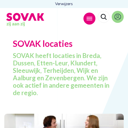
Verwijzers
Zoeken naar
SOVAK
locaties

SOVAK heeft locaties in Breda,
Dussen, Etten-Leur, Klundert,
Sleeuwijk, Terheijden, Wijk en
Anderen zochten ook
Aalburg en Zevenbergen. We zijn
ook actief in andere gemeenten in
Wonen
Dagbesteding
de regio.
Behandelingen
Contact