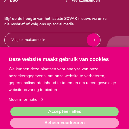
BSO
Werkzoekenden
Blijf op de hoogte van het laatste SOVAK nieuws via onze
nieuwsbrief of volg ons op social media
Deze website maakt gebruik van cookies



We kunnen deze plaatsen voor analyse van onze
bezoekersgegevens, om onze website te verbeteren,
gepersonaliseerde inhoud te tonen en om u een geweldige
website-ervaring te bieden.
Meer informatie
Privacyverklaring
ANBI
Sitemap
Accepteer alles
Bel met ons: 088 - 35 20 100
Beheer voorkeuren