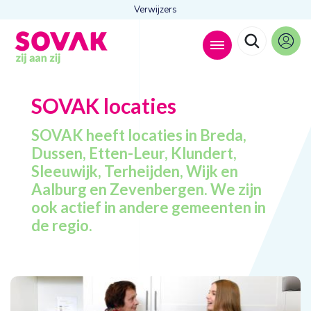
Verwijzers
Zoeken naar
SOVAK
locaties

SOVAK heeft locaties in Breda,
Dussen, Etten-Leur, Klundert,
Sleeuwijk, Terheijden, Wijk en
Anderen zochten ook
Aalburg en Zevenbergen. We zijn
ook actief in andere gemeenten in
Wonen
Dagbesteding
de regio.
Behandelingen
Contact