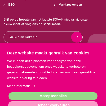
BSO
Werkzoekenden
Blijf op de hoogte van het laatste SOVAK nieuws via onze
nieuwsbrief of volg ons op social media
Deze website maakt gebruik van cookies



We kunnen deze plaatsen voor analyse van onze
bezoekersgegevens, om onze website te verbeteren,
gepersonaliseerde inhoud te tonen en om u een geweldige
website-ervaring te bieden.
Meer informatie
Privacyverklaring
ANBI
Sitemap
Accepteer alles
Bel met ons: 088 - 35 20 100
Beheer voorkeuren