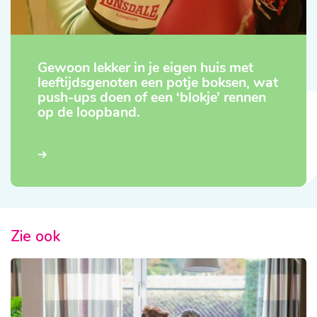
Gewoon lekker in je eigen huis met
leeftijdsgenoten een potje boksen, wat
push-ups doen of een ‘blokje’ rennen
op de loopband.
Zie ook