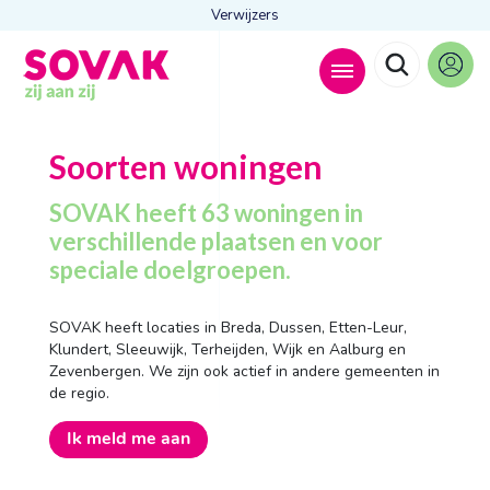
Verwijzers
Zoeken naar
Soorten woningen

SOVAK heeft 63 woningen in
verschillende plaatsen en voor
speciale doelgroepen.
Anderen zochten ook
Wonen
SOVAK heeft locaties in Breda, Dussen, Etten-Leur,
Dagbesteding
Klundert, Sleeuwijk, Terheijden, Wijk en Aalburg en
Behandelingen
Zevenbergen. We zijn ook actief in andere gemeenten in
Contact
de regio.
Ik meld me aan