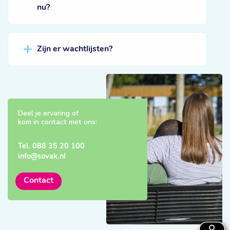
nu?
Zijn er wachtlijsten?
Deel je ervaring of
kom in contact met ons:
Tel.
088 35 20 100
info@sovak.nl
Contact