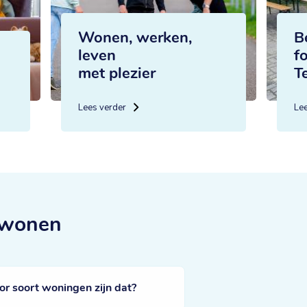
Wonen, werken,
B
leven
f
met plezier
T
Lees verder
Le
 wonen
 soort woningen zijn dat?