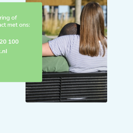
ring of
act met ons:
20 100
.nl