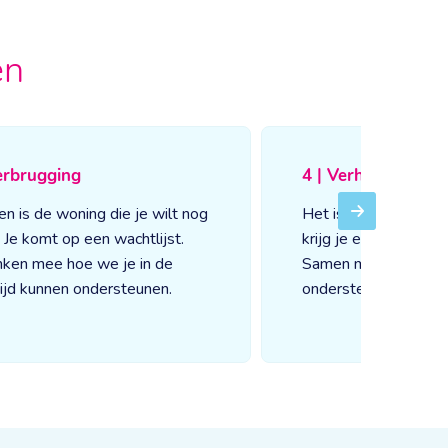
en
erbrugging
4 | Verhuizen
en is de woning die je wilt nog
Het is zover! Als je 
Next
j. Je komt op een wachtlijst.
krijg je een persoonli
ken mee hoe we je in de
Samen maken jullie 
ijd kunnen ondersteunen.
ondersteuning.