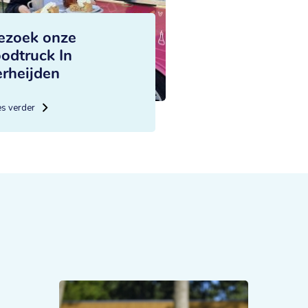
ezoek onze
oodtruck In
erheijden
es verder