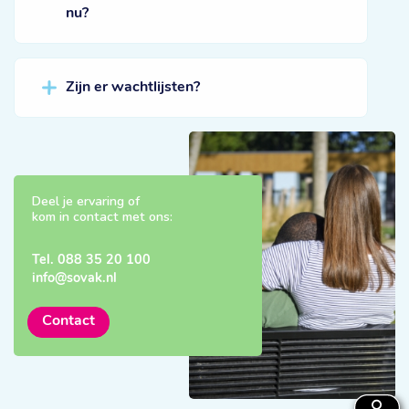
nu?
Zijn er wachtlijsten?
Deel je ervaring of
kom in contact met ons:
Tel.
088 35 20 100
info@sovak.nl
Contact