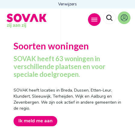
Verwijzers
Zoeken naar
Soorten woningen

SOVAK heeft 63 woningen in
verschillende plaatsen en voor
speciale doelgroepen.
Anderen zochten ook
Wonen
SOVAK heeft locaties in Breda, Dussen, Etten-Leur,
Dagbesteding
Klundert, Sleeuwijk, Terheijden, Wijk en Aalburg en
Behandelingen
Zevenbergen. We zijn ook actief in andere gemeenten in
Contact
de regio.
Ik meld me aan