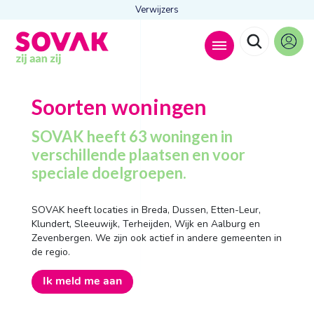
Verwijzers
Zoeken naar
Soorten woningen

SOVAK heeft 63 woningen in
verschillende plaatsen en voor
speciale doelgroepen.
Anderen zochten ook
Wonen
SOVAK heeft locaties in Breda, Dussen, Etten-Leur,
Dagbesteding
Klundert, Sleeuwijk, Terheijden, Wijk en Aalburg en
Behandelingen
Zevenbergen. We zijn ook actief in andere gemeenten in
Contact
de regio.
Ik meld me aan