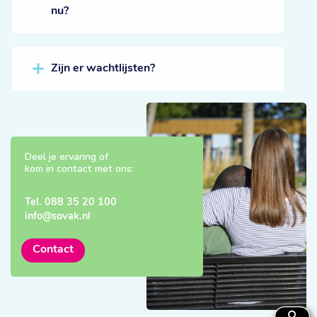
nu?
Zijn er wachtlijsten?
Deel je ervaring of
kom in contact met ons:
Tel.
088 35 20 100
info@sovak.nl
Contact