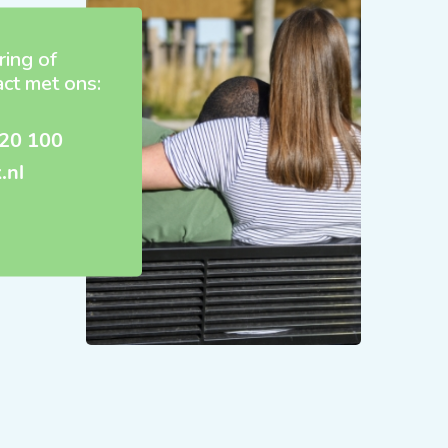
ring of
act met ons:
20 100
.nl