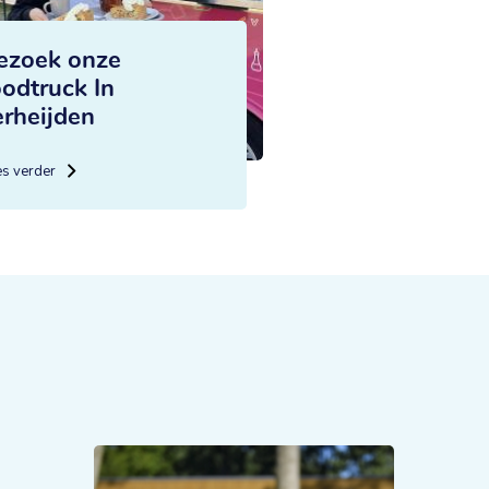
ezoek onze
oodtruck In
erheijden
es verder