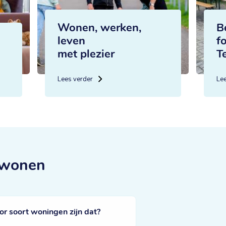
Wonen, werken,
B
leven
f
met plezier
T
Lees verder
Le
 wonen
 soort woningen zijn dat?