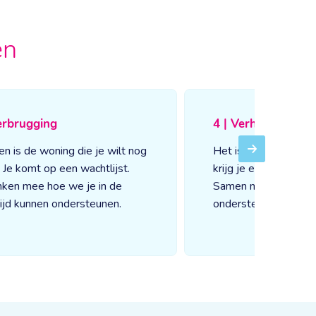
en
erbrugging
4 | Verhuizen
en is de woning die je wilt nog
Het is zover! Als je 
Next
j. Je komt op een wachtlijst.
krijg je een persoonli
ken mee hoe we je in de
Samen maken jullie 
ijd kunnen ondersteunen.
ondersteuning.