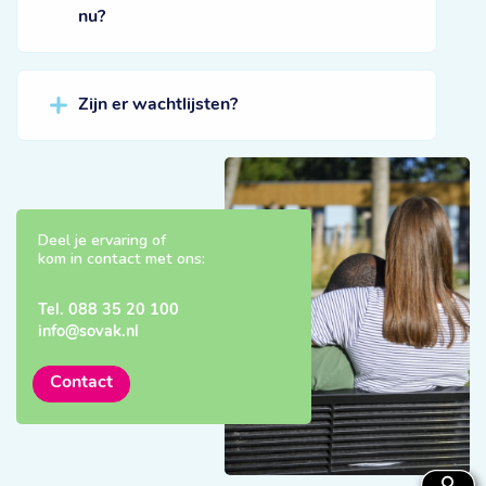
nu?
Zijn er wachtlijsten?
Deel je ervaring of
kom in contact met ons:
Tel.
088 35 20 100
info@sovak.nl
Contact