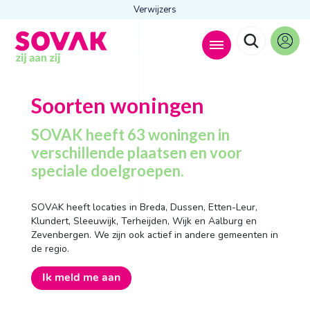
Verwijzers
Zoeken naar
Soorten woningen

SOVAK heeft 63 woningen in
verschillende plaatsen en voor
speciale doelgroepen.
Anderen zochten ook
Wonen
SOVAK heeft locaties in Breda, Dussen, Etten-Leur,
Dagbesteding
Klundert, Sleeuwijk, Terheijden, Wijk en Aalburg en
Behandelingen
Zevenbergen. We zijn ook actief in andere gemeenten in
Contact
de regio.
Ik meld me aan