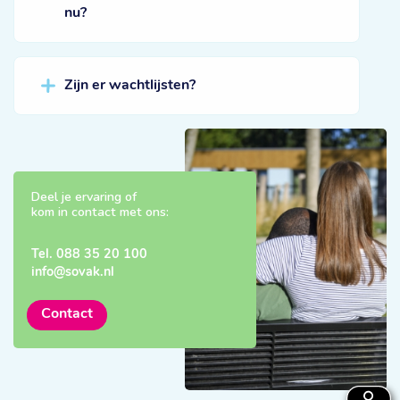
nu?
Zijn er wachtlijsten?
Deel je ervaring of
kom in contact met ons:
Tel.
088 35 20 100
info@sovak.nl
Contact