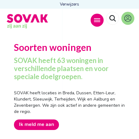
Verwijzers
Zoeken naar
Soorten woningen

SOVAK heeft 63 woningen in
verschillende plaatsen en voor
speciale doelgroepen.
Anderen zochten ook
Wonen
SOVAK heeft locaties in Breda, Dussen, Etten-Leur,
Dagbesteding
Klundert, Sleeuwijk, Terheijden, Wijk en Aalburg en
Behandelingen
Zevenbergen. We zijn ook actief in andere gemeenten in
Contact
de regio.
Ik meld me aan