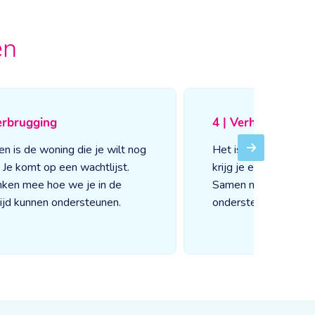
en
erbrugging
4 | Verhuizen
en is de woning die je wilt nog
Het is zover! Als je 
Next
j. Je komt op een wachtlijst.
krijg je een persoonli
ken mee hoe we je in de
Samen maken jullie 
ijd kunnen ondersteunen.
ondersteuning.