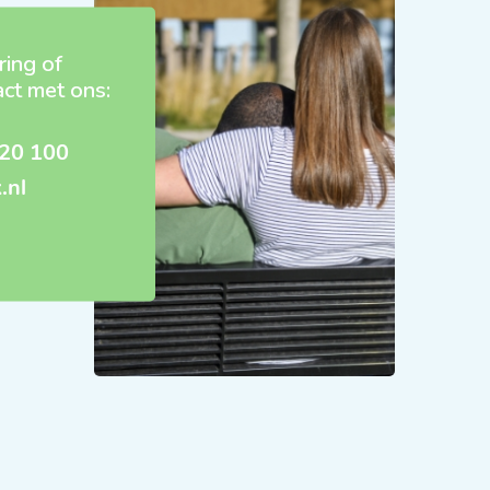
ring of
act met ons:
20 100
.nl