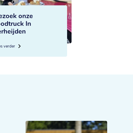
ezoek onze
oodtruck In
erheijden
es verder