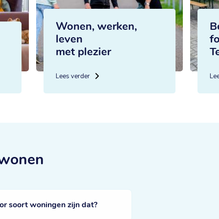
Wonen, werken,
B
leven
f
met plezier
T
Lees verder
Le
 wonen
 soort woningen zijn dat?