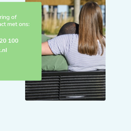
ring of
act met ons:
20 100
.nl