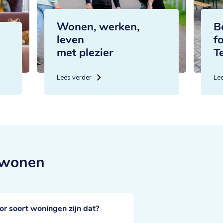
Wonen, werken,
B
leven
f
met plezier
T
Lees verder
Le
 wonen
 soort woningen zijn dat?