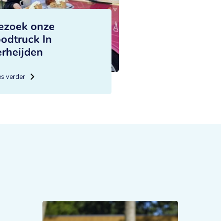
ezoek onze
oodtruck In
erheijden
es verder