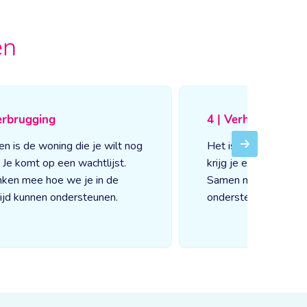
en
erbrugging
4 | Verhuizen
en is de woning die je wilt nog
Het is zover! Als je 
Next
j. Je komt op een wachtlijst.
krijg je een persoonli
ken mee hoe we je in de
Samen maken jullie 
ijd kunnen ondersteunen.
ondersteuning.