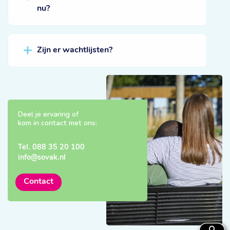
nu?
Zijn er wachtlijsten?
Deel je ervaring of
kom in contact met ons:
Tel.
088 35 20 100
info@sovak.nl
Contact