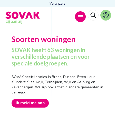
Verwijzers
Zoeken naar
Soorten woningen

SOVAK heeft 63 woningen in
verschillende plaatsen en voor
speciale doelgroepen.
Anderen zochten ook
Wonen
SOVAK heeft locaties in Breda, Dussen, Etten-Leur,
Dagbesteding
Klundert, Sleeuwijk, Terheijden, Wijk en Aalburg en
Behandelingen
Zevenbergen. We zijn ook actief in andere gemeenten in
Contact
de regio.
Ik meld me aan