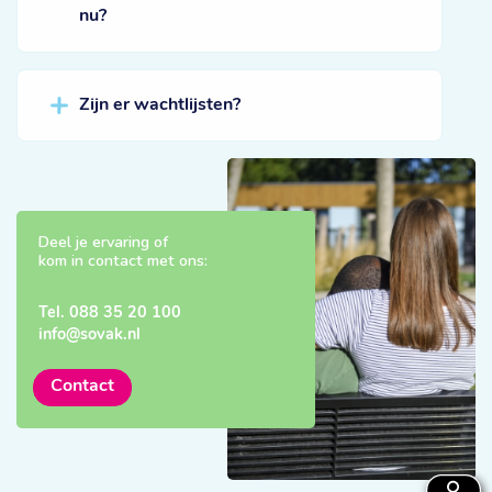
nu?
Zijn er wachtlijsten?
Deel je ervaring of
kom in contact met ons:
Tel.
088 35 20 100
info@sovak.nl
Contact