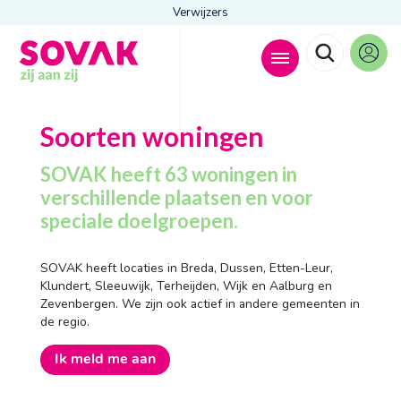
Verwijzers
Zoeken naar
Soorten woningen

SOVAK heeft 63 woningen in
verschillende plaatsen en voor
speciale doelgroepen.
Anderen zochten ook
Wonen
SOVAK heeft locaties in Breda, Dussen, Etten-Leur,
Dagbesteding
Klundert, Sleeuwijk, Terheijden, Wijk en Aalburg en
Behandelingen
Zevenbergen. We zijn ook actief in andere gemeenten in
Contact
de regio.
Ik meld me aan