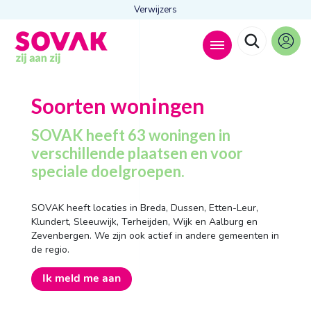
Verwijzers
Zoeken naar
Soorten woningen

SOVAK heeft 63 woningen in
verschillende plaatsen en voor
speciale doelgroepen.
Anderen zochten ook
Wonen
SOVAK heeft locaties in Breda, Dussen, Etten-Leur,
Dagbesteding
Klundert, Sleeuwijk, Terheijden, Wijk en Aalburg en
Behandelingen
Zevenbergen. We zijn ook actief in andere gemeenten in
Contact
de regio.
Ik meld me aan