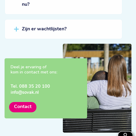
nu?
Zijn er wachtlijsten?
Deel je ervaring of
kom in contact met ons:
Tel.
088 35 20 100
info@sovak.nl
Contact