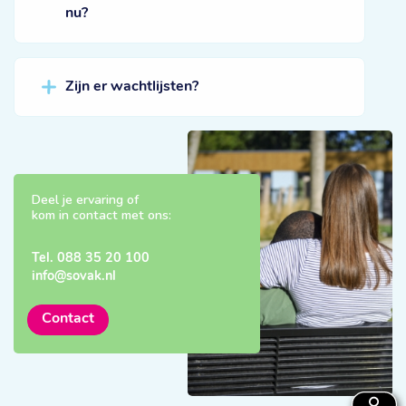
nu?
Zijn er wachtlijsten?
Deel je ervaring of
kom in contact met ons:
Tel.
088 35 20 100
info@sovak.nl
Contact