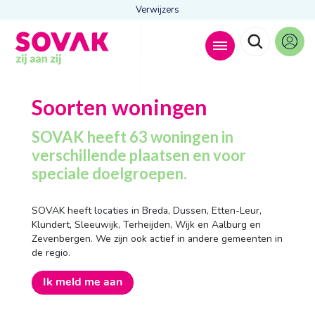
Verwijzers
Zoeken naar
Soorten woningen

SOVAK heeft 63 woningen in
verschillende plaatsen en voor
speciale doelgroepen.
Anderen zochten ook
Wonen
SOVAK heeft locaties in Breda, Dussen, Etten-Leur,
Dagbesteding
Klundert, Sleeuwijk, Terheijden, Wijk en Aalburg en
Behandelingen
Zevenbergen. We zijn ook actief in andere gemeenten in
Contact
de regio.
Ik meld me aan