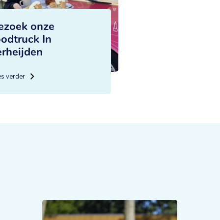
ezoek onze
oodtruck In
erheijden
es verder