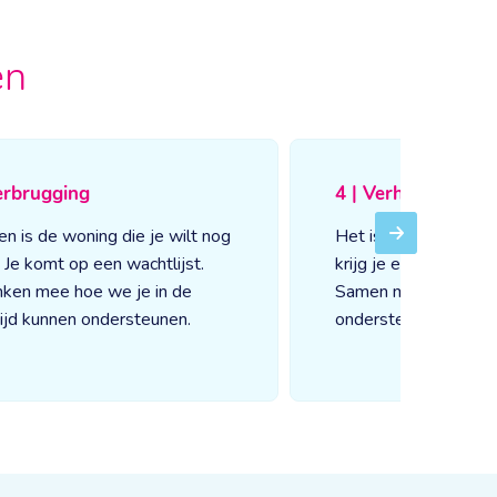
en
erbrugging
4 | Verhuizen
en is de woning die je wilt nog
Het is zover! Als je 
Next
j. Je komt op een wachtlijst.
krijg je een persoonli
ken mee hoe we je in de
Samen maken jullie 
ijd kunnen ondersteunen.
ondersteuning.