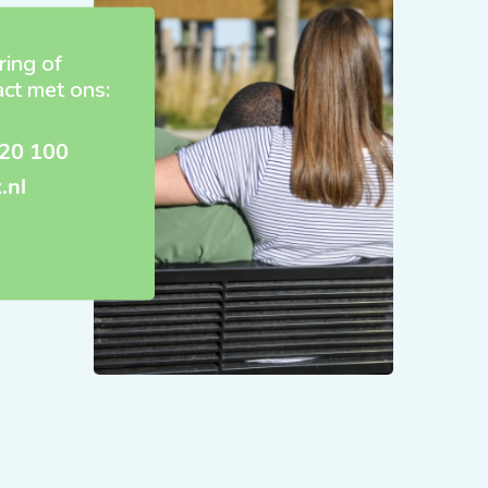
ring of
act met ons:
20 100
.nl