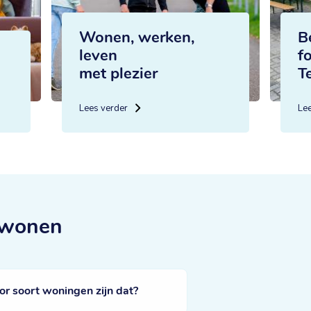
Wonen, werken,
B
leven
f
met plezier
T
Lees verder
Le
 wonen
 soort woningen zijn dat?