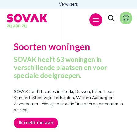
Verwijzers
Zoeken naar
Soorten woningen

SOVAK heeft 63 woningen in
verschillende plaatsen en voor
speciale doelgroepen.
Anderen zochten ook
Wonen
SOVAK heeft locaties in Breda, Dussen, Etten-Leur,
Dagbesteding
Klundert, Sleeuwijk, Terheijden, Wijk en Aalburg en
Behandelingen
Zevenbergen. We zijn ook actief in andere gemeenten in
Contact
de regio.
Ik meld me aan