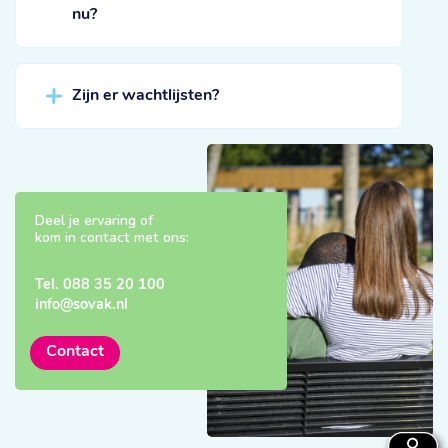
nu?
Zijn er wachtlijsten?
Deel je ervaring of
kom in contact met ons:
Tel.
088 35 20 100
info@sovak.nl
Contact