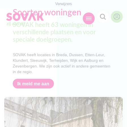
Verwijzers
Zoeken naar
Soorten woningen

SOVAK heeft 63 woningen in
verschillende plaatsen en voor
speciale doelgroepen.
Anderen zochten ook
Wonen
SOVAK heeft locaties in Breda, Dussen, Etten-Leur,
Dagbesteding
Klundert, Sleeuwijk, Terheijden, Wijk en Aalburg en
Behandelingen
Zevenbergen. We zijn ook actief in andere gemeenten in
Contact
de regio.
Ik meld me aan