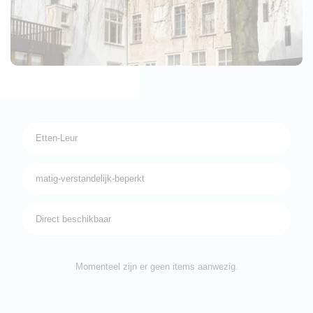
Deze website maakt gebruik van cookies
We kunnen deze plaatsen voor analyse van onze
bezoekersgegevens, om onze website te verbeteren,
gepersonaliseerde inhoud te tonen en om u een geweldige
website-ervaring te bieden.
Meer informatie
Etten-Leur
Accepteer alles
Beheer voorkeuren
matig-verstandelijk-beperkt