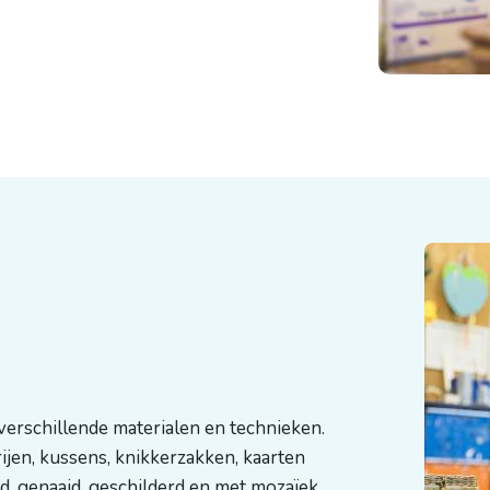
 verschillende materialen en technieken.
ijen, kussens, knikkerzakken, kaarten
d, genaaid, geschilderd en met mozaïek