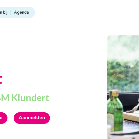
 bij
Agenda
t
BM Klundert
um
Aanmelden