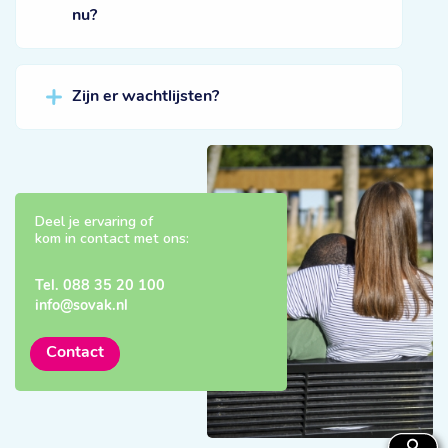
nu?
Zijn er wachtlijsten?
Deel je ervaring of
kom in contact met ons:
Tel.
088 35 20 100
info@sovak.nl
Contact