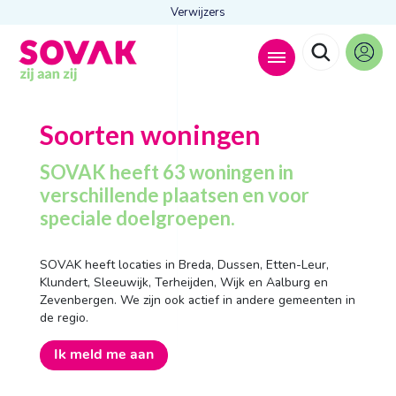
Verwijzers
Zoeken naar
Soorten woningen

SOVAK heeft 63 woningen in
verschillende plaatsen en voor
speciale doelgroepen.
Anderen zochten ook
Wonen
SOVAK heeft locaties in Breda, Dussen, Etten-Leur,
Dagbesteding
Klundert, Sleeuwijk, Terheijden, Wijk en Aalburg en
Behandelingen
Zevenbergen. We zijn ook actief in andere gemeenten in
Contact
de regio.
Ik meld me aan