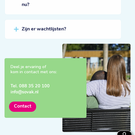
nu?
Zijn er wachtlijsten?
Deel je ervaring of
kom in contact met ons:
Tel.
088 35 20 100
info@sovak.nl
Contact