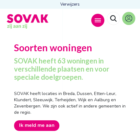
Verwijzers
Zoeken naar
Soorten woningen

SOVAK heeft 63 woningen in
verschillende plaatsen en voor
speciale doelgroepen.
Anderen zochten ook
Wonen
SOVAK heeft locaties in Breda, Dussen, Etten-Leur,
Dagbesteding
Klundert, Sleeuwijk, Terheijden, Wijk en Aalburg en
Behandelingen
Zevenbergen. We zijn ook actief in andere gemeenten in
Contact
de regio.
Ik meld me aan