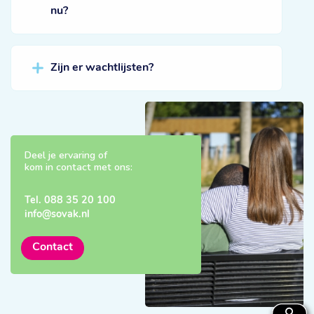
nu?
Zijn er wachtlijsten?
Deel je ervaring of
kom in contact met ons:
Tel.
088 35 20 100
info@sovak.nl
Contact