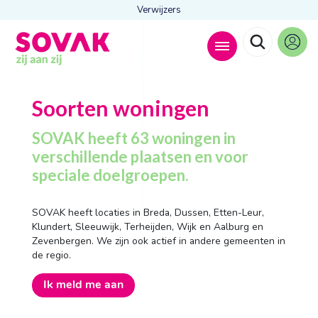
Verwijzers
Zoeken naar
Soorten woningen

SOVAK heeft 63 woningen in
verschillende plaatsen en voor
speciale doelgroepen.
Anderen zochten ook
Wonen
SOVAK heeft locaties in Breda, Dussen, Etten-Leur,
Dagbesteding
Klundert, Sleeuwijk, Terheijden, Wijk en Aalburg en
Behandelingen
Zevenbergen. We zijn ook actief in andere gemeenten in
Contact
de regio.
Ik meld me aan