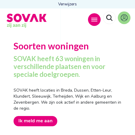
Verwijzers
Zoeken naar
Soorten woningen

SOVAK heeft 63 woningen in
verschillende plaatsen en voor
speciale doelgroepen.
Anderen zochten ook
Wonen
SOVAK heeft locaties in Breda, Dussen, Etten-Leur,
Dagbesteding
Klundert, Sleeuwijk, Terheijden, Wijk en Aalburg en
Behandelingen
Zevenbergen. We zijn ook actief in andere gemeenten in
Contact
de regio.
Ik meld me aan