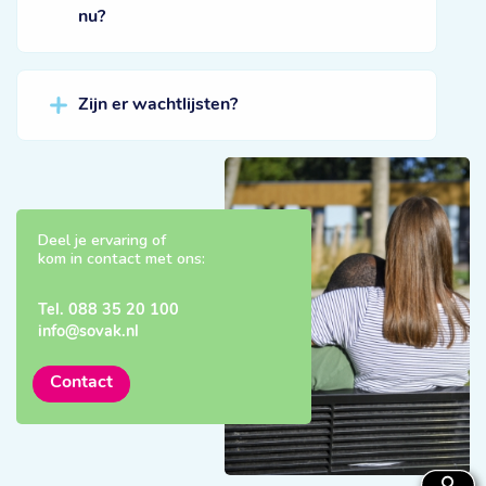
nu?
Zijn er wachtlijsten?
Deel je ervaring of
kom in contact met ons:
Tel.
088 35 20 100
info@sovak.nl
Contact