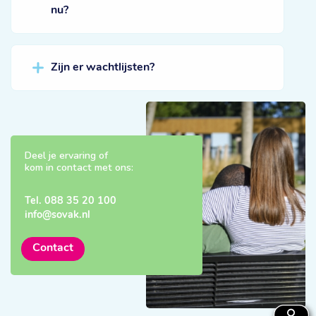
nu?
Zijn er wachtlijsten?
Deel je ervaring of
kom in contact met ons:
Tel.
088 35 20 100
info@sovak.nl
Contact