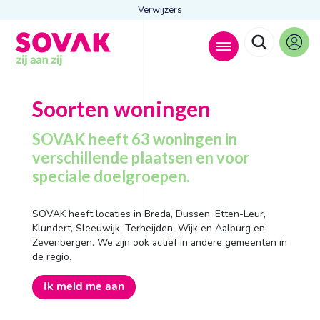
Verwijzers
Zoeken naar
Soorten woningen

SOVAK heeft 63 woningen in
verschillende plaatsen en voor
speciale doelgroepen.
Anderen zochten ook
Wonen
SOVAK heeft locaties in Breda, Dussen, Etten-Leur,
Dagbesteding
Klundert, Sleeuwijk, Terheijden, Wijk en Aalburg en
Behandelingen
Zevenbergen. We zijn ook actief in andere gemeenten in
Contact
de regio.
Ik meld me aan