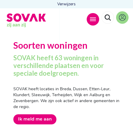
Verwijzers
Zoeken naar
Soorten woningen

SOVAK heeft 63 woningen in
verschillende plaatsen en voor
speciale doelgroepen.
Anderen zochten ook
Wonen
SOVAK heeft locaties in Breda, Dussen, Etten-Leur,
Dagbesteding
Klundert, Sleeuwijk, Terheijden, Wijk en Aalburg en
Behandelingen
Zevenbergen. We zijn ook actief in andere gemeenten in
Contact
de regio.
Ik meld me aan