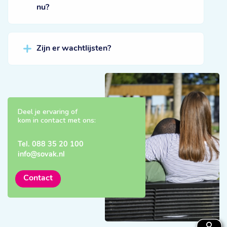
nu?
Zijn er wachtlijsten?
Deel je ervaring of
kom in contact met ons:
Tel.
088 35 20 100
info@sovak.nl
Contact