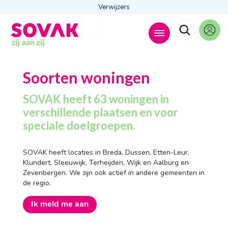
Verwijzers
Zoeken naar
Soorten woningen

SOVAK heeft 63 woningen in
verschillende plaatsen en voor
speciale doelgroepen.
Anderen zochten ook
Wonen
SOVAK heeft locaties in Breda, Dussen, Etten-Leur,
Dagbesteding
Klundert, Sleeuwijk, Terheijden, Wijk en Aalburg en
Behandelingen
Zevenbergen. We zijn ook actief in andere gemeenten in
Contact
de regio.
Ik meld me aan