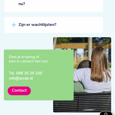
nu?
Zijn er wachtlijsten?
Deel je ervaring of
kom in contact met ons:
Tel.
088 35 20 100
info@sovak.nl
Contact