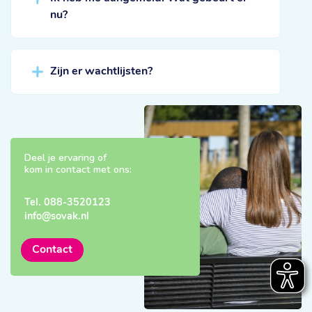
nu?
Zijn er wachtlijsten?
Deel je ervaring of
kom in contact met ons:
Tel.
088-3520123
info@sovak.nl
Contact