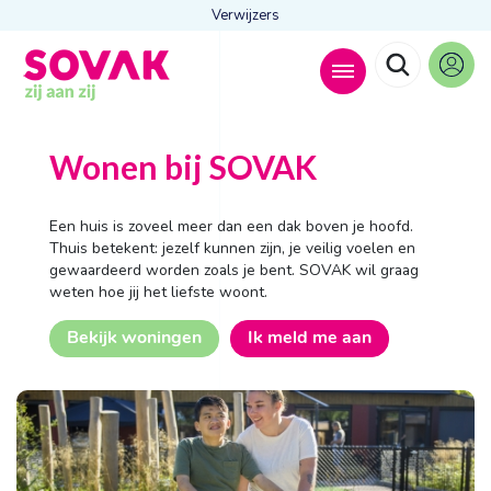
Verwijzers
Zoeken naar
Wonen bij SOVAK

Een huis is zoveel meer dan een dak boven je hoofd.
Thuis betekent: jezelf kunnen zijn, je veilig voelen en
gewaardeerd worden zoals je bent. SOVAK wil graag
Anderen zochten ook
weten hoe jij het liefste woont.
Wonen
Bekijk woningen
Ik meld me aan
Dagbesteding
Behandelingen
Contact