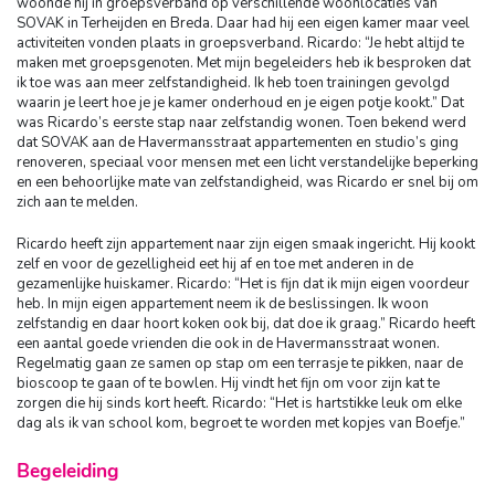
woonde hij in groepsverband op verschillende woonlocaties van
SOVAK in Terheijden en Breda. Daar had hij een eigen kamer maar veel
activiteiten vonden plaats in groepsverband. Ricardo: “Je hebt altijd te
maken met groepsgenoten. Met mijn begeleiders heb ik besproken dat
ik toe was aan meer zelfstandigheid. Ik heb toen trainingen gevolgd
waarin je leert hoe je je kamer onderhoud en je eigen potje kookt.” Dat
was Ricardo’s eerste stap naar zelfstandig wonen. Toen bekend werd
dat SOVAK aan de Havermansstraat appartementen en studio’s ging
renoveren, speciaal voor mensen met een licht verstandelijke beperking
en een behoorlijke mate van zelfstandigheid, was Ricardo er snel bij om
zich aan te melden.
Ricardo heeft zijn appartement naar zijn eigen smaak ingericht. Hij kookt
zelf en voor de gezelligheid eet hij af en toe met anderen in de
gezamenlijke huiskamer. Ricardo: “Het is fijn dat ik mijn eigen voordeur
heb. In mijn eigen appartement neem ik de beslissingen. Ik woon
zelfstandig en daar hoort koken ook bij, dat doe ik graag.” Ricardo heeft
een aantal goede vrienden die ook in de Havermansstraat wonen.
Regelmatig gaan ze samen op stap om een terrasje te pikken, naar de
bioscoop te gaan of te bowlen. Hij vindt het fijn om voor zijn kat te
zorgen die hij sinds kort heeft. Ricardo: “Het is hartstikke leuk om elke
dag als ik van school kom, begroet te worden met kopjes van Boefje.”
Begeleiding