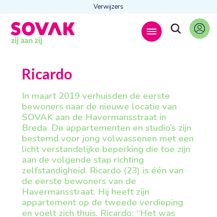
Verwijzers
Zoeken naar
Ricardo

In maart 2019 verhuisden de eerste
bewoners naar de nieuwe locatie van
SOVAK aan de Havermansstraat in
Breda. De appartementen en studio’s zijn
Anderen zochten ook
bestemd voor jong volwassenen met een
Wonen
licht verstandelijke beperking die toe zijn
Dagbesteding
aan de volgende stap richting
Behandelingen
zelfstandigheid. Ricardo (23) is één van
Contact
de eerste bewoners van de
Havermansstraat. Hij heeft zijn
appartement op de tweede verdieping
en voelt zich thuis. Ricardo: “Het was