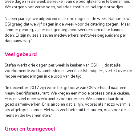
twee dagen in de week de keuken van de bedrijfskantine te bemannen.
We zorgen voor verse soep, salades, tosti’s en belegde broodjes.
Na een jaar zijn we uitgebreid naar drie dagen in de week. Natuurlijk wil
CSI graag dat we vijf dagen in de week voor de catering zorgen. Maar,
jammer genoeg, zijn er niet genoeg medewerkers om dit te kunnen
doen. Er zijn nu zes a zeven medewerkers met twee begeleiders per
dag aanwezig."
Veel gebeurd
Stefan werkt drie dagen per week in keuken van CSI. Hij doet alle
voorkomende werkzaamheden en werkt zelfstandig. Hij vertelt over de
mooie veranderingen in de loop van de tijd.
“In december 2017 zijn we in het gebouw van CSI verhuisd naar een
nieuw bedrijfsrestaurant. We kregen een mooie professionele keuken.
Er is nu veel meer werkruimte voor iedereen. We kunnen daardoor
goed samenwerken. Er is airco en dat is fijn. Vooral als het zo warm is
als afgelopen zomer. Het was veel beter uit te houden, ook voor de
mensen die kwamen eten.”
Groei en teamgevoel