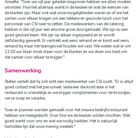
Annette: ”Toen we vijf jaar geleden begonnen hebben we alles moeten
uitvinden. Hoe het allemaal werkt in de keuken en wat de wensen van
de klanten zijn. Maar ook wat onze mogelijkheden waren en of we het
samen voor elkaar kregen om een lekkere en gezonde lunch voor het
personeel van CSI neer te zetten. De medewerkers van de catering
hebben in die vijf jaar een enorme groei doorgemaakt. We zijn nu een
goed geolied team. We zijn op elkaar ingespeeld en er wordt
zelfstandig gewerkt. Er vertrekt wel eens iemand en er komt wel eens
iemand bij maar het teamgevoel houden we vast. We weten wat er om
12.00 uur klaar moet staan voor de klanten en we doen ons best om
dat samen voor elkaar te krijgen."
Samenwerking
Stefan vertelt dat hij zich echt een medewerker van CSI voelt. “Er is altijd
goed contact met het personeel. Iedereen die komt eten in het
restaurant is vriendelijk en we krijgen complimenten voor de broodjes,
verse soep en salades.
Toen er plannen werden gemaakt voor het nieuwe bedrijfsrestaurant
hebben we meegedacht. Over hoe we de keuken wilden inrichten. Wat
goed werkt voor ons en wat we nodig hadden. Het is natuurlijk
hartstikke fijn dat onze mening meetelt."