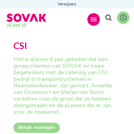
Verwijzers
Zoeken naar
CSI

Het is alweer 6 jaar geleden dat een
groep cliënten van SOVAK en twee
begeleiders met de catering van CSI,
bedrijf in transportsystemen in
Anderen zochten ook
Raamsdonksveer, zijn gestart. Annette
Wonen
van Onzenoort en Stefan van Dorst
Dagbesteding
vertellen over de groei die ze hebben
Behandelingen
doorgemaakt en de plannen die er zijn
Contact
voor de toekomst.
Bekijk woningen