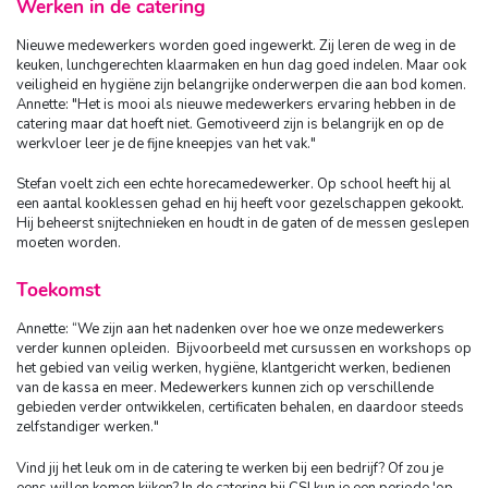
Werken in de catering
Nieuwe medewerkers worden goed ingewerkt. Zij leren de weg in de
keuken, lunchgerechten klaarmaken en hun dag goed indelen. Maar ook
veiligheid en hygiëne zijn belangrijke onderwerpen die aan bod komen.
Annette: "Het is mooi als nieuwe medewerkers ervaring hebben in de
catering maar dat hoeft niet. Gemotiveerd zijn is belangrijk en op de
werkvloer leer je de fijne kneepjes van het vak."
Stefan voelt zich een echte horecamedewerker. Op school heeft hij al
een aantal kooklessen gehad en hij heeft voor gezelschappen gekookt.
Hij beheerst snijtechnieken en houdt in de gaten of de messen geslepen
moeten worden.
Toekomst
Annette: “We zijn aan het nadenken over hoe we onze medewerkers
verder kunnen opleiden. Bijvoorbeeld met cursussen en workshops op
het gebied van veilig werken, hygiëne, klantgericht werken, bedienen
van de kassa en meer. Medewerkers kunnen zich op verschillende
gebieden verder ontwikkelen, certificaten behalen, en daardoor steeds
zelfstandiger werken."
Vind jij het leuk om in de catering te werken bij een bedrijf? Of zou je
eens willen komen kijken? In de catering bij CSI kun je een periode 'op