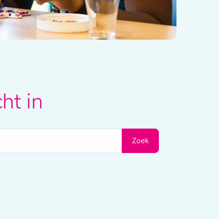
ht in
Zoek