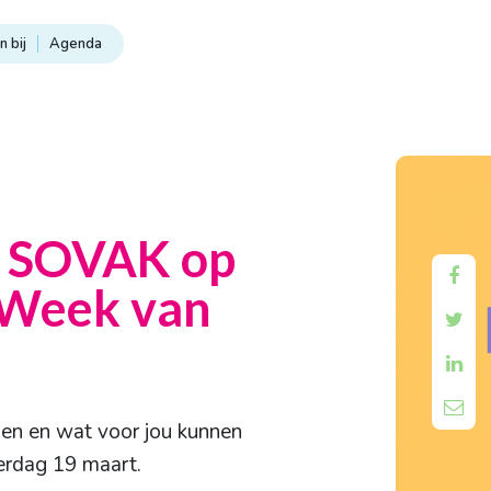
 bij
Agenda
t SOVAK op

 Week van



oen en wat voor jou kunnen
erdag 19 maart.