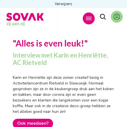
Verwijzers
Zoeken naar
"Alles is even
leuk!"

Interview met Karin en Henriëtte,
AC Rietveld
Anderen zochten ook
Karin en Henriëtte zijn deze zomer creatief bezig in
Activiteitencentrum Rietveld in Sleeuwijk. Normaal
Wonen
gesproken zijn ze in de keukengroep druk aan het koken
Dagbesteding
Behandelingen
en bakken, maar door corona zijn er even geen
Contact
bezoekers en klanten die langskomen voor een kopje
koffie. Maar ook in de creatieve deco-groep hebben ze
het allebei goed naar hun zin!
Ook meedoen?