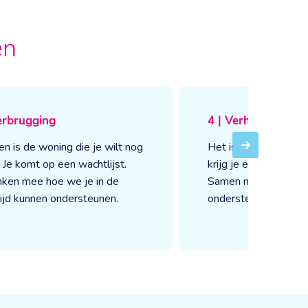
en
erbrugging
4 | Verhuizen
en is de woning die je wilt nog
Het is zover! Als je 
Next
j. Je komt op een wachtlijst.
krijg je een persoonli
ken mee hoe we je in de
Samen maken jullie 
ijd kunnen ondersteunen.
ondersteuning.