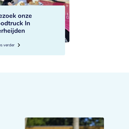
ezoek onze
oodtruck In
erheijden
es verder