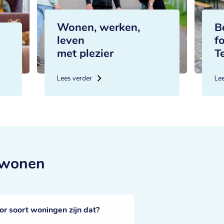
Wonen, werken,
B
leven
f
met plezier
T
Lees verder
Le
 wonen
 soort woningen zijn dat?