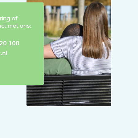
ring of
act met ons:
20 100
.nl