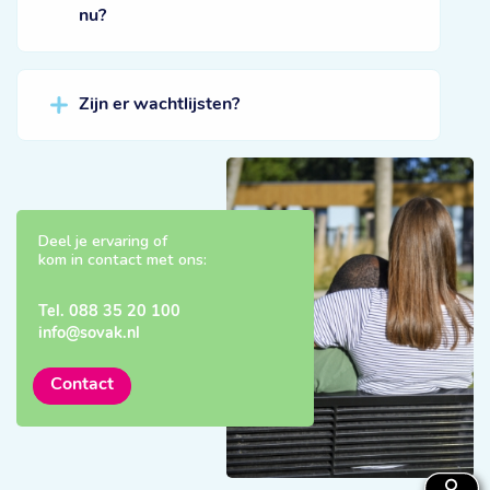
nu?
Zijn er wachtlijsten?
Deel je ervaring of
kom in contact met ons:
Tel.
088 35 20 100
info@sovak.nl
Contact