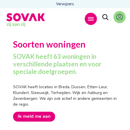
Verwijzers
Zoeken naar
Soorten woningen

SOVAK heeft 63 woningen in
verschillende plaatsen en voor
speciale doelgroepen.
Anderen zochten ook
Wonen
SOVAK heeft locaties in Breda, Dussen, Etten-Leur,
Dagbesteding
Klundert, Sleeuwijk, Terheijden, Wijk en Aalburg en
Behandelingen
Zevenbergen. We zijn ook actief in andere gemeenten in
Contact
de regio.
Ik meld me aan