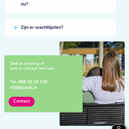
nu?
Zijn er wachtlijsten?
Deel je ervaring of
kom in contact met ons:
Tel.
088 35 20 100
info@sovak.nl
Contact