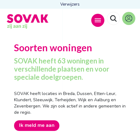
Verwijzers
Zoeken naar
Soorten woningen

SOVAK heeft 63 woningen in
verschillende plaatsen en voor
speciale doelgroepen.
Anderen zochten ook
Wonen
SOVAK heeft locaties in Breda, Dussen, Etten-Leur,
Dagbesteding
Klundert, Sleeuwijk, Terheijden, Wijk en Aalburg en
Behandelingen
Zevenbergen. We zijn ook actief in andere gemeenten in
Contact
de regio.
Ik meld me aan