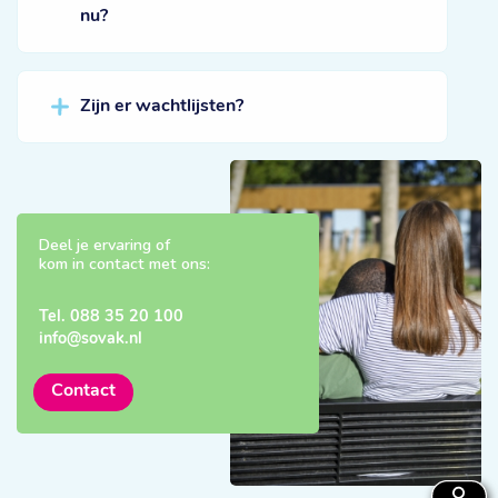
nu?
Zijn er wachtlijsten?
Deel je ervaring of
kom in contact met ons:
Tel.
088 35 20 100
info@sovak.nl
Contact