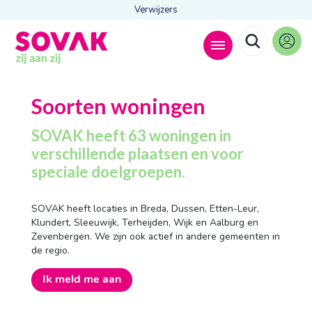
Verwijzers
Zoeken naar
Soorten woningen

SOVAK heeft 63 woningen in
verschillende plaatsen en voor
speciale doelgroepen.
Anderen zochten ook
Wonen
SOVAK heeft locaties in Breda, Dussen, Etten-Leur,
Dagbesteding
Klundert, Sleeuwijk, Terheijden, Wijk en Aalburg en
Behandelingen
Zevenbergen. We zijn ook actief in andere gemeenten in
Contact
de regio.
Ik meld me aan