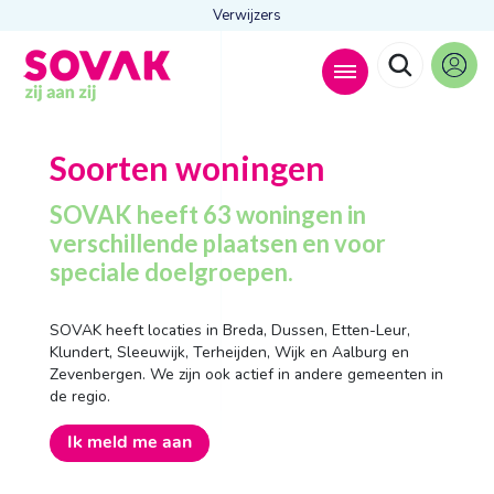
Verwijzers
Zoeken naar
Soorten woningen

SOVAK heeft 63 woningen in
verschillende plaatsen en voor
speciale doelgroepen.
Anderen zochten ook
Wonen
SOVAK heeft locaties in Breda, Dussen, Etten-Leur,
Dagbesteding
Klundert, Sleeuwijk, Terheijden, Wijk en Aalburg en
Behandelingen
Zevenbergen. We zijn ook actief in andere gemeenten in
Contact
de regio.
Ik meld me aan