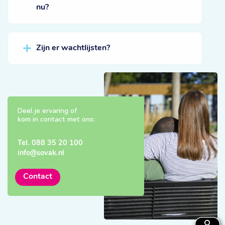
nu?
Zijn er wachtlijsten?
Deel je ervaring of
kom in contact met ons:
Tel.
088 35 20 100
info@sovak.nl
Contact