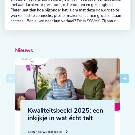
met aandacht voor persoonlijke behoeften én gezelligheid.
Pieter laat zien hoe bijzonder het is om met deze doelgroep te
werken: echte connectie, plezier maken en samen groeien staan
centraal. Benieuwd naar hun verhaal? Dit is SOVAK. Zij aan zij.
Nieuws
Kwaliteitsbeeld 2025: een
inkijkje in wat écht telt
L
Lees hoe we dat doen