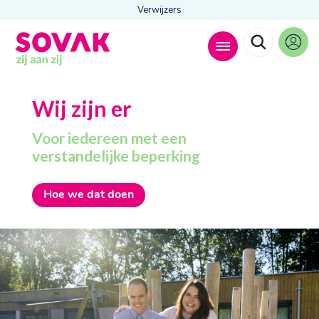
Verwijzers
Zoeken naar
Wij zijn er

Voor iedereen met een
verstandelijke beperking
Anderen zochten ook
Hoe we dat doen
Wonen
Dagbesteding
Behandelingen
Contact