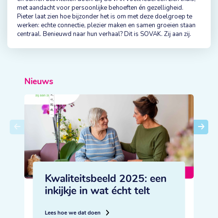
met aandacht voor persoonlijke behoeften én gezelligheid.
Pieter laat zien hoe bijzonder het is om met deze doelgroep te
werken: echte connectie, plezier maken en samen groeien staan
centraal. Benieuwd naar hun verhaal? Dit is SOVAK. Zij aan zij.
Nieuws
Kwaliteitsbeeld 2025: een
inkijkje in wat écht telt
L
Lees hoe we dat doen