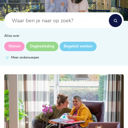
Alles over:
Wonen
Dagbesteding
Begeleid werken
Meer onderwerpen