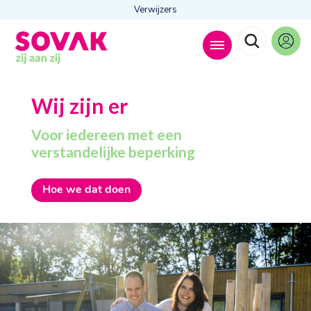
Verwijzers
Zoeken naar
Wij zijn er

Voor iedereen met een
verstandelijke beperking
Anderen zochten ook
Hoe we dat doen
Wonen
Dagbesteding
Behandelingen
Contact