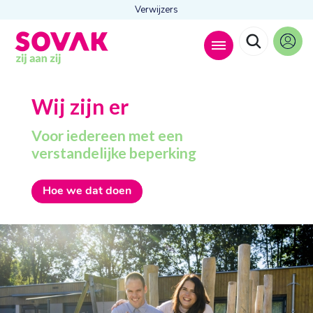
Verwijzers
Zoeken naar
Wij zijn er

Voor iedereen met een
verstandelijke beperking
Anderen zochten ook
Hoe we dat doen
Wonen
Dagbesteding
Behandelingen
Contact