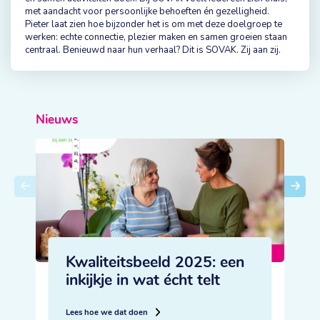
met aandacht voor persoonlijke behoeften én gezelligheid.
Pieter laat zien hoe bijzonder het is om met deze doelgroep te
werken: echte connectie, plezier maken en samen groeien staan
centraal. Benieuwd naar hun verhaal? Dit is SOVAK. Zij aan zij.
Nieuws
Kwaliteitsbeeld 2025: een
inkijkje in wat écht telt
L
Lees hoe we dat doen