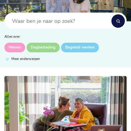
Alles over:
Wonen
Dagbesteding
Begeleid werken
Meer onderwerpen