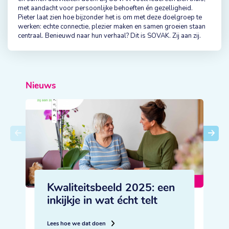
met aandacht voor persoonlijke behoeften én gezelligheid.
Pieter laat zien hoe bijzonder het is om met deze doelgroep te
werken: echte connectie, plezier maken en samen groeien staan
centraal. Benieuwd naar hun verhaal? Dit is SOVAK. Zij aan zij.
Nieuws
Kwaliteitsbeeld 2025: een
inkijkje in wat écht telt
L
Lees hoe we dat doen