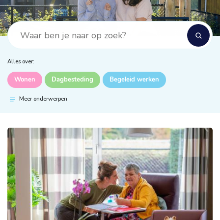
Alles over:
Wonen
Dagbesteding
Begeleid werken
Meer onderwerpen