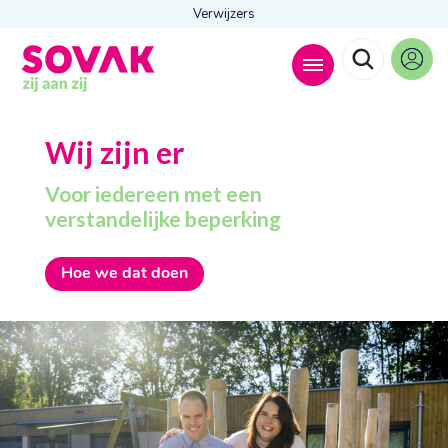
Verwijzers
Zoeken naar
Wij zijn er

Voor iedereen met een
verstandelijke beperking
Anderen zochten ook
Hoe we dat doen
Wonen
Dagbesteding
Behandelingen
Contact