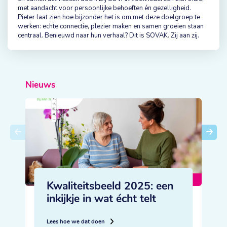
met aandacht voor persoonlijke behoeften én gezelligheid.
Pieter laat zien hoe bijzonder het is om met deze doelgroep te
werken: echte connectie, plezier maken en samen groeien staan
centraal. Benieuwd naar hun verhaal? Dit is SOVAK. Zij aan zij.
Nieuws
Kwaliteitsbeeld 2025: een
inkijkje in wat écht telt
L
Lees hoe we dat doen