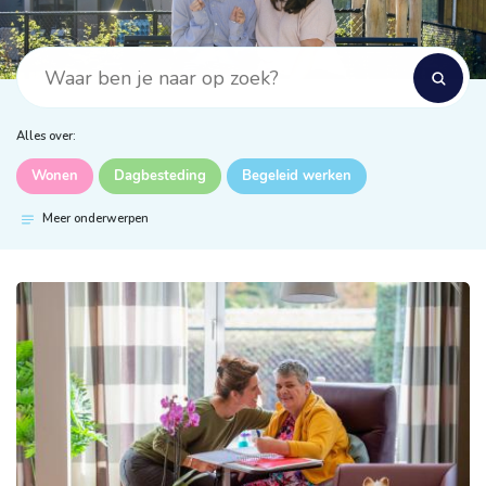
Alles over:
Wonen
Dagbesteding
Begeleid werken
Meer onderwerpen