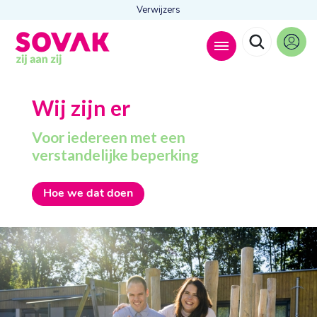
Verwijzers
Zoeken naar
Wij zijn er

Voor iedereen met een
verstandelijke beperking
Anderen zochten ook
Hoe we dat doen
Wonen
Dagbesteding
Behandelingen
Contact